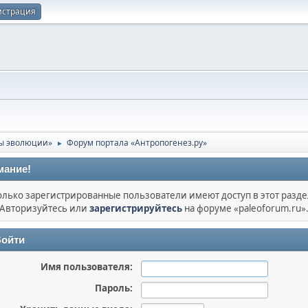
истрация
ы эволюции»
Форум портала «Антропогенез.ру»
►
мание!
олько зарегистрированные пользователи имеют доступ в этот разде
Авторизуйтесь или
зарегистрируйтесь
на форуме «paleoforum.ru»
ойти
Имя пользователя:
Пароль: